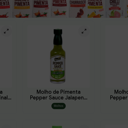
a
Molho de Pimenta
Molh
inal
Pepper Sauce Jalapeno
Pepper
60ml
Molhos