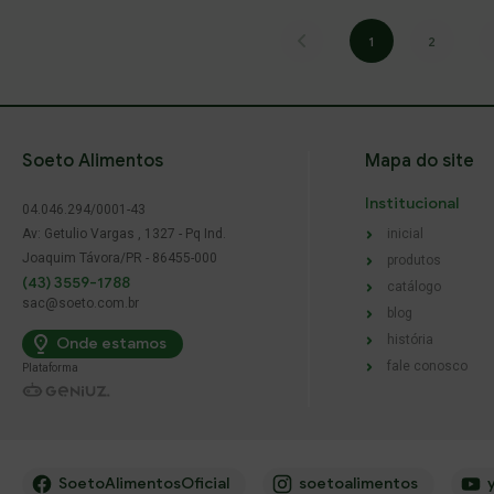
1
2
Soeto Alimentos
Mapa do site
Institucional
04.046.294/0001-43
Av: Getulio Vargas , 1327 - Pq Ind.
inicial
Joaquim Távora/PR - 86455-000
produtos
(43) 3559-1788
catálogo
sac@soeto.com.br
blog
história
Onde estamos
fale conosco
Plataforma
SoetoAlimentosOficial
soetoalimentos