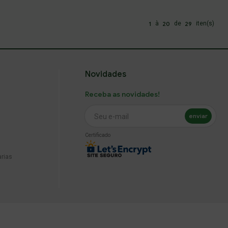
1
20
29
à
de
iten(s)
Novidades
Receba as novidades!
enviar
Seu e-mail
Certificado
arias