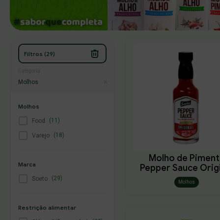
Filtros (29)
Categoria
Molhos
Molhos
(11)
Food
(18)
Varejo
Molho de Piment
Marca
Pepper Sauce Orig
60ml
(29)
Soeto
Molhos
Restrição alimentar