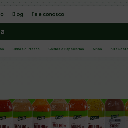
go
Blog
Fale conosco
ta
os
Linha Churrasco
Caldos e Especiarias
Alhos
Kits Soet