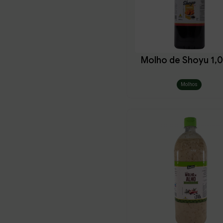
Casa
Trabalho
O
CEP
Buscar produtos
Molho de Shoyu 1,
Número
Molhos
Digite um texto
Cidade
Referencia
voltar