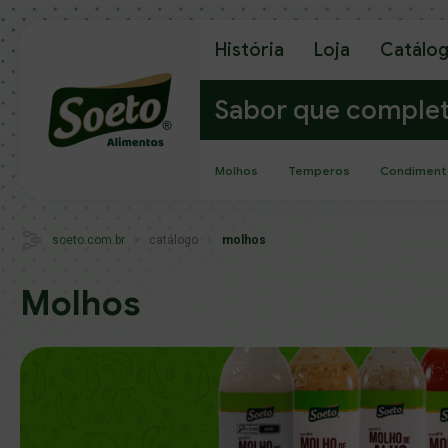
História
Loja
Catálo
Sabor que comple
Molhos
Temperos
Condiment
soeto.com.br
catálogo
molhos
Molhos