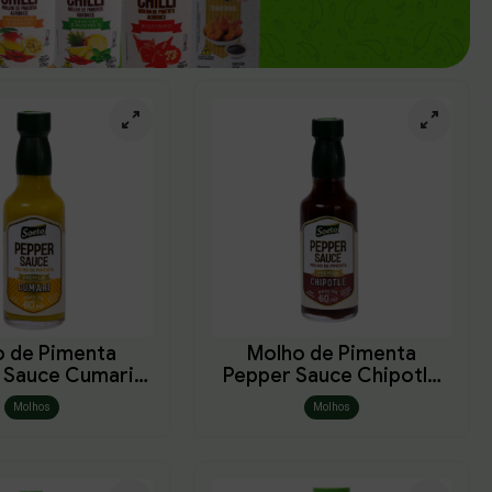
o de Pimenta
Molho de Pimenta
 Sauce Cumari
Pepper Sauce Chipotle
60ml
60ml
Molhos
Molhos