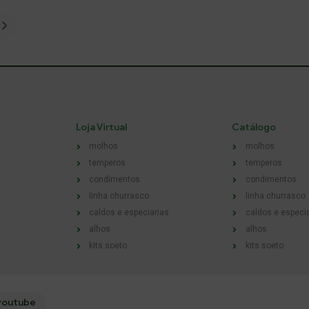
Loja Virtual
Catálogo
molhos
molhos
temperos
temperos
condimentos
condimentos
linha churrasco
linha churrasco
caldos e especiarias
caldos e especi
alhos
alhos
kits soeto
kits soeto
youtube