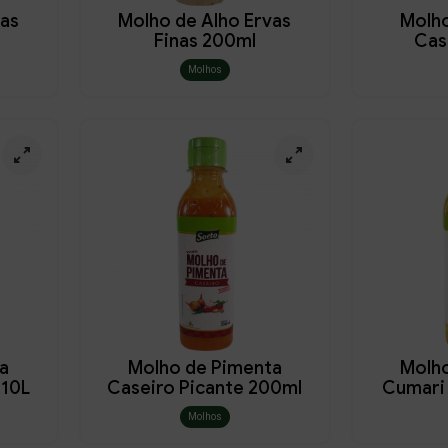
vas
Molho de Alho Ervas
Molh
Finas 200ml
Cas
Molhos
a
Molho de Pimenta
Molh
010L
Caseiro Picante 200ml
Cumari
Molhos