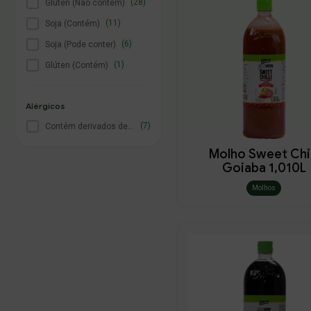
(28)
Glúten (Não contém)
(11)
Soja (Contém)
(6)
Soja (Pode conter)
(1)
Glúten (Contém)
Alérgicos
(7)
Contém derivados de soja
Molho Sweet Chil
Goiaba 1,010L
Molhos
Endereço de Entrega