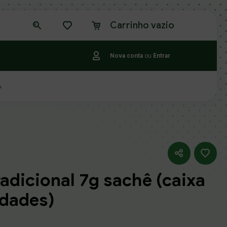
Carrinho vazio
Nova conta
ou
Entrar
o
adicional 7g sachê (caixa
idades)