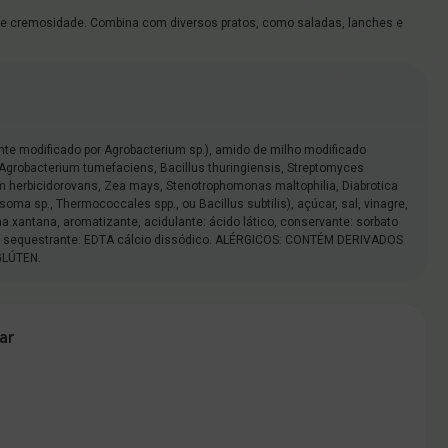
e cremosidade. Combina com diversos pratos, como saladas, lanches e
nte modificado por Agrobacterium sp.), amido de milho modificado
Agrobacterium tumefaciens, Bacillus thuringiensis, Streptomyces
 herbicidorovans, Zea mays, Stenotrophomonas maltophilia, Diabrotica
ssoma sp., Thermococcales spp., ou Bacillus subtilis), açúcar, sal, vinagre,
a xantana, aromatizante, acidulante: ácido lático, conservante: sorbato
T e sequestrante: EDTA cálcio dissódico. ALÉRGICOS: CONTÉM DERIVADOS
GLÚTEN.
ar