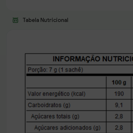
Tabela Nutricional
Endereço de Entrega
Casa
Trabalho
O
CEP
Buscar produtos
Número
Digite um texto
Cidade
Referencia