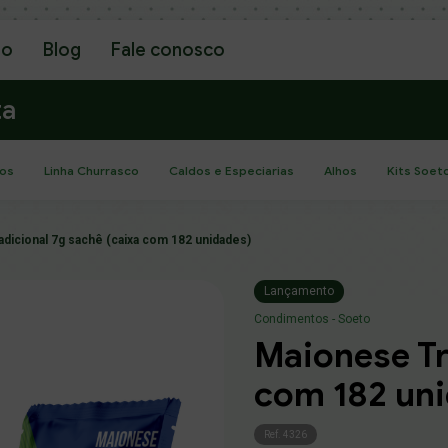
go
Blog
Fale conosco
ta
os
Linha Churrasco
Caldos e Especiarias
Alhos
Kits Soet
dicional 7g sachê (caixa com 182 unidades)
Lançamento
Condimentos - Soeto
Maionese Tr
com 182 un
Ref. 4326