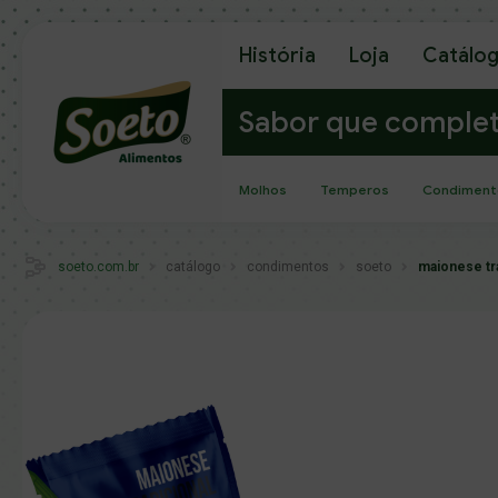
História
Loja
Catálo
Sabor que comple
Molhos
Temperos
Condiment
soeto.com.br
catálogo
condimentos
soeto
maionese tra