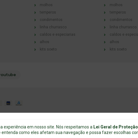
molhos
molhos
temperos
temperos
condimentos
condimentos
linha churrasco
linha churrasco
caldos e especiarias
caldos e especi
alhos
alhos
kits soeto
kits soeto
youtube
ua experiência em nosso site. Nós respeitamos a
Lei Geral de Proteçã
cê entenda como eles afetam sua navegação e possa fazer escolhas cons