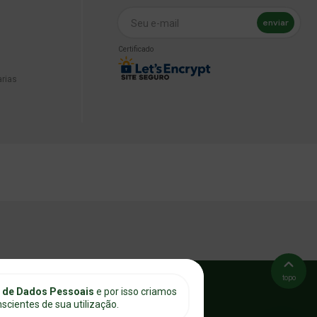
enviar
Seu e-mail
Certificado
arias
topo
o de Dados Pessoais
e por isso criamos
cientes de sua utilização.