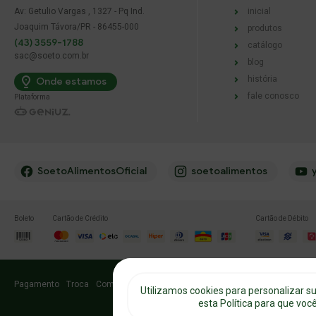
Av: Getulio Vargas , 1327 - Pq Ind.
inicial
Joaquim Távora/PR - 86455-000
produtos
(43) 3559-1788
catálogo
sac@soeto.com.br
blog
história
Onde estamos
fale conosco
Plataforma
SoetoAlimentosOficial
soetoalimentos
Boleto
Cartão de Crédito
Cartão de Débito
Pagamento
Troca
Como comprar
Frete e Entrega
Privacidade
Cookies
Utilizamos cookies para personalizar s
esta Política para que vo