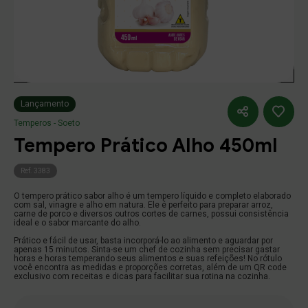
Temperos
Alterar Senha
Endereço
(5)
Food
(7)
Varejo
Número
Buscar produtos
Nova Senha
Condimentos
Lançamento
(14)
Food
Complemento
Confirmação
Digite um texto
Continuar
Continuar
Continuar
Meu carrinho
Meu carrinho
Temperos - Soeto
(18)
Varejo
Tempero Prático Alho 450ml
Bairro
Cidade
Salvar
fechar
Linha Churrasco
Ref. 3383
(1)
Food
O tempero prático sabor alho é um tempero líquido e completo elaborado
Estado
com sal, vinagre e alho em natura. Ele é perfeito para preparar arroz,
(6)
Varejo
carne de porco e diversos outros cortes de carnes, possui consistência
ideal e o sabor marcante do alho.
Prático e fácil de usar, basta incorporá-lo ao alimento e aguardar por
Caldos e Especiarias
apenas 15 minutos. Sinta-se um chef de cozinha sem precisar gastar
Referencia
horas e horas temperando seus alimentos e suas refeições! No rótulo
você encontra as medidas e proporções corretas, além de um QR code
(7)
Food
exclusivo com receitas e dicas para facilitar sua rotina na cozinha.
(2)
Varejo
Salvar
voltar