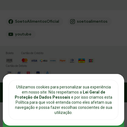
Referencia
Filtros (2)
SoetoAlimentosOficial
soetoalimentos
Marca
Laurito
Salvar
voltar
youtube
Categoria
Caldos e Especiarias
Boleto
Cartão de Crédito
Marca
Laurito
Cartão de Débito
Caldos e Especiarias
(2)
Food
Utilizamos cookies para personalizar sua experiência
Pagamento
Troca
Como comprar
Frete e Entrega
Privacidade
topo
em nosso site. Nós respeitamos a
Lei Geral de
Cookies
Proteção de Dados Pessoais
e por isso criamos esta
Alérgicos
Política para que você entenda como eles afetam sua
(1)
Pode conter derivados de soja
navegação e possa fazer escolhas conscientes de sua
utilização.
(5)
Contém derivados de soja