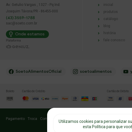
Av: Getulio Vargas , 1327 - Pq Ind.
inicial
Joaquim Távora/PR - 86455-000
produtos
(43) 3559-1788
catálogo
sac@soeto.com.br
blog
história
Onde estamos
fale conosco
Plataforma
SoetoAlimentosOficial
soetoalimentos
Boleto
Cartão de Crédito
Cartão de Débito
Pagamento
Troca
Como comprar
Frete e Entrega
Privacidade
Cookies
Utilizamos cookies para personalizar s
esta Política para que vo