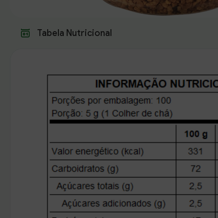
Tabela Nutricional
Endereço de Entrega
Casa
Trabalho
O
CEP
Buscar produtos
Número
Digite um texto
Cidade
Referencia