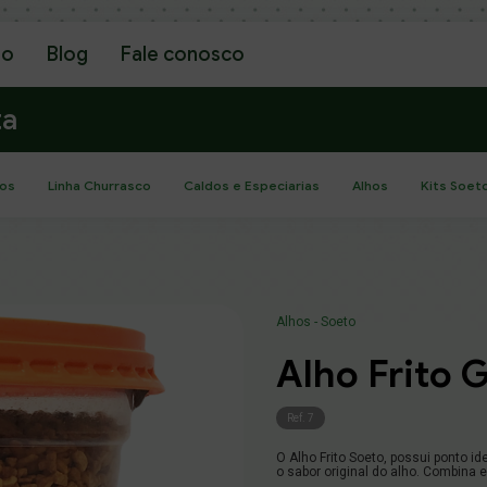
go
Blog
Fale conosco
ta
os
Linha Churrasco
Caldos e Especiarias
Alhos
Kits Soet
Alhos - Soeto
Alho Frito 
Ref. 7
O Alho Frito Soeto, possui ponto i
o sabor original do alho. Combina