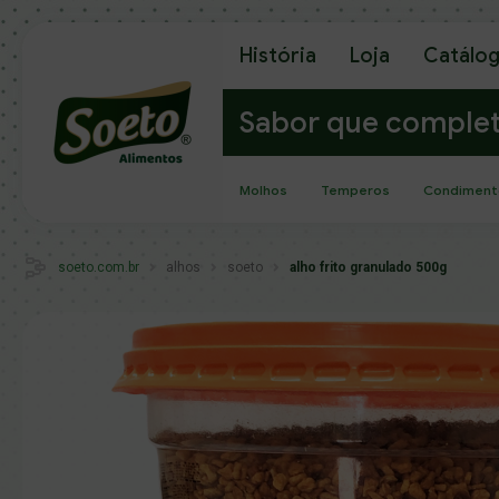
História
Loja
Catálo
Sabor que comple
Molhos
Temperos
Condiment
soeto.com.br
alhos
soeto
alho frito granulado 500g