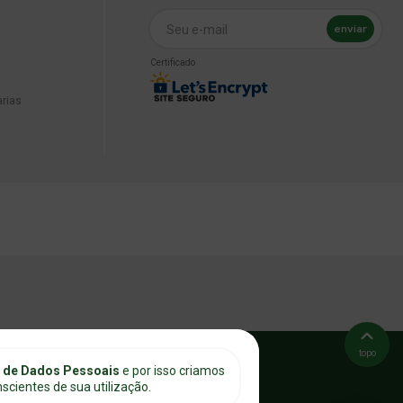
enviar
Seu e-mail
Certificado
arias
topo
o de Dados Pessoais
e por isso criamos
cientes de sua utilização.