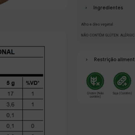
Ingredientes
Alho e óleo vegetal.
NÃO CONTÉM GLÚTEN. ALÉRGIC
utro
Alterar Senha
Restrição aliment
Endereço
Nova Senha
Complemento
Bairro
Confirmação
Glúten (Não
Soja (Contém)
Continuar
Continuar
Continuar
Meu carrinho
Meu carrinho
contém)
Estado
Salvar
fechar