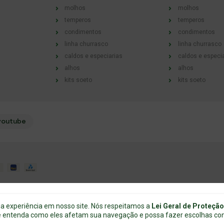
molhos
molhos
temperos
temperos
condimentos
condimentos
linha churrasco
linha churrasco
caldos e especiarias
caldos e especi
alhos
alhos
kits soeto
kits soeto
youtube
ua experiência em nosso site. Nós respeitamos a
Lei Geral de Proteçã
cê entenda como eles afetam sua navegação e possa fazer escolhas cons