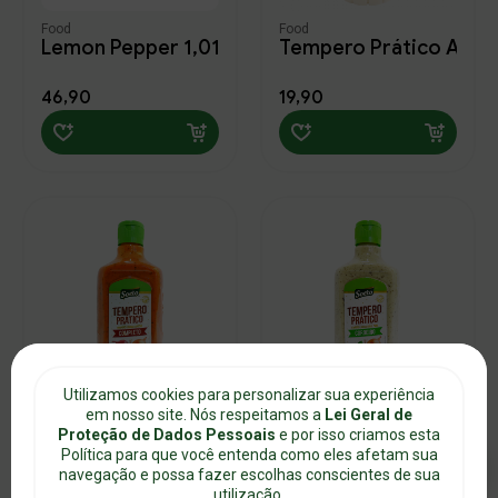
Número
Subcategoria
Buscar produtos
Food
Nova Senha
Food
Lemon Pepper 1,010Kg
Tempero Prático Alho 
Food
46,90
19,90
Complemento
Confirmação
Ordenar por
Digite um texto
Continuar
Continuar
Continuar
Meu carrinho
Meu carrinho
Bairro
Cidade
Salvar
fechar
Temperos
(7)
Varejo
Estado
Marca
Referencia
(5)
Soeto
Utilizamos cookies para personalizar sua experiência
Salvar
voltar
Restrição alimentar
Food
Food
em nosso site. Nós respeitamos a
Lei Geral de
Tempero Prático Completo 1,010L
Tempero Prático Corde
Proteção de Dados Pessoais
e por isso criamos esta
(5)
Glúten (Não contém)
Política para que você entenda como eles afetam sua
(4)
Ovos (Pode conter)
navegação e possa fazer escolhas conscientes de sua
19,90
19,90
utilização.