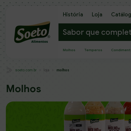
História
Loja
Catálo
Sabor que comple
Molhos
Temperos
Condiment
soeto.com.br
loja
molhos
Molhos