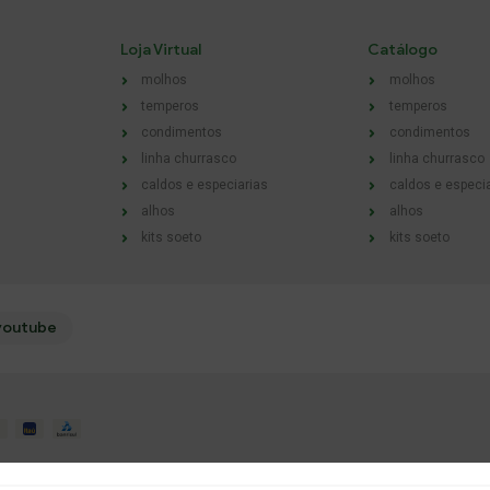
Loja Virtual
Catálogo
molhos
molhos
temperos
temperos
condimentos
condimentos
linha churrasco
linha churrasco
caldos e especiarias
caldos e especi
alhos
alhos
kits soeto
kits soeto
youtube