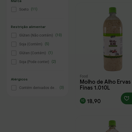
Marca
(11)
Soeto
Restrição alimentar
Endereço de Entrega
(10)
Glúten (Não contém)
(5)
Soja (Contém)
Casa
Trabalho
O
(1)
Glúten (Contém)
(2)
Soja (Pode conter)
CEP
Food
Alérgicos
Buscar produtos
Molho de Alho Ervas
Finas 1,010L
(3)
Contém derivados de soja
Número
18,90
Digite um texto
Cidade
Referencia