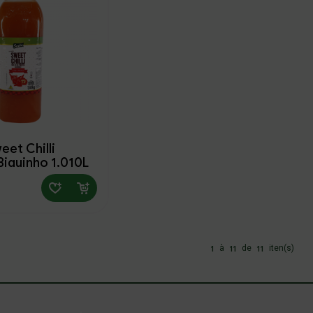
Salvar
et Chilli
Pimenta Biquinho 1,010L
1
11
11
à
de
iten(s)