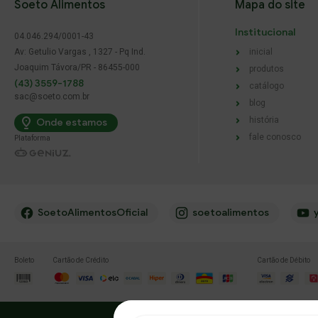
Soeto Alimentos
Mapa do site
Institucional
04.046.294/0001-43
Av: Getulio Vargas , 1327 - Pq Ind.
inicial
Joaquim Távora/PR - 86455-000
produtos
(43) 3559-1788
catálogo
sac@soeto.com.br
blog
história
Onde estamos
fale conosco
Plataforma
SoetoAlimentosOficial
soetoalimentos
Boleto
Cartão de Crédito
Cartão de Débito