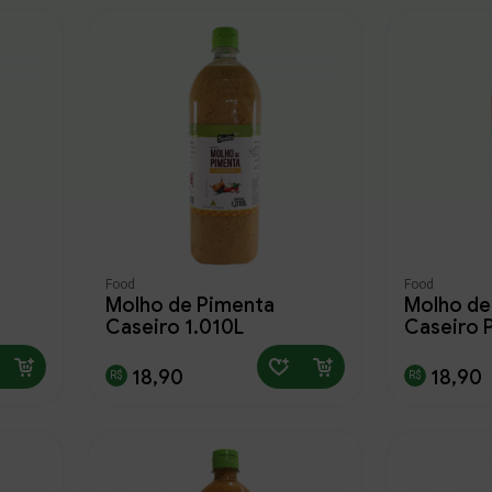
utro
Alterar Senha
Endereço
Food
Food
Nova Senha
Molho de Pimenta
Molho de
Caseiro 1,010L
Caseiro P
Complemento
Bairro
Confirmação
18,90
18,90
Continuar
Continuar
Continuar
Meu carrinho
Meu carrinho
Estado
Salvar
fechar