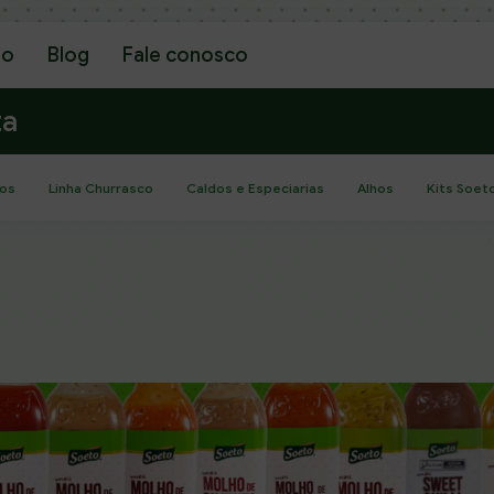
go
Blog
Fale conosco
ta
os
Linha Churrasco
Caldos e Especiarias
Alhos
Kits Soet