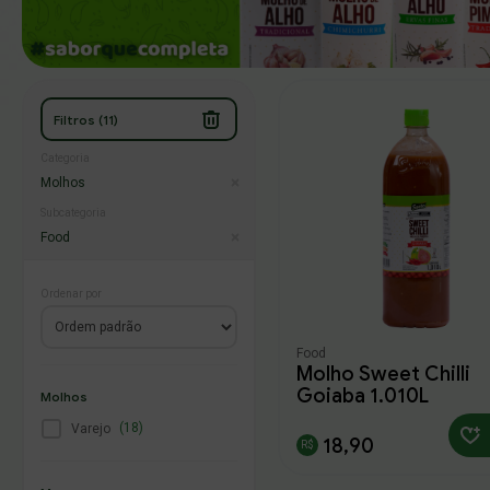
Filtros (11)
Categoria
Molhos
Subcategoria
Food
Ordenar por
Food
Molho Sweet Chilli
Goiaba 1,010L
Molhos
(18)
Varejo
18,90