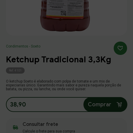
Molhos
(11)
Food
Alterar Senha
Endereço
(18)
Varejo
Número
Buscar produtos
Nova Senha
Temperos
Condimentos - Soeto
(5)
Food
Ketchup Tradicional 3,3Kg
Complemento
(7)
Confirmação
Varejo
Digite um texto
Continuar
Continuar
Continuar
Meu carrinho
Meu carrinho
Ref. 4101
Condimentos
Bairro
Cidade
O ketchup Soeto é elaborado com polpa de tomate e um mix de
Salvar
fechar
especiarias único. Garantindo mais sabor e pureza naquela porção de
(14)
Food
batata, ou pizza, ou lanche, ou onde você quiser.
(18)
Varejo
Estado
38,90
Comprar
Linha Churrasco
Referencia
(1)
Food
Consultar frete
(6)
Varejo
Calcule o frete para sua compra