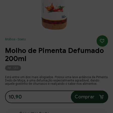
Molhos
(11)
Food
Alterar Senha
Endereço
(18)
Varejo
Número
Buscar produtos
Nova Senha
Temperos
Molhos - Soeto
(5)
Food
Molho de Pimenta Defumado
Complemento
(7)
Confirmação
Varejo
Digite um texto
Continuar
Continuar
Continuar
Meu carrinho
Meu carrinho
200ml
Condimentos
Bairro
Cidade
Ref. 1053
Salvar
fechar
(14)
Food
Está entre um dos mais elogiados. Possui uma leve ardência da Pimenta
Dedo de Moça, e uma defumação especialmente agradável, dando
(18)
Varejo
aquele gostinho de churrasco e realçando o sabor nos alimentos.
Estado
10,90
Comprar
Linha Churrasco
Referencia
(1)
Food
(6)
Varejo