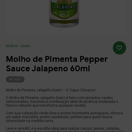
Molhos
(11)
Food
Alterar Senha
Endereço
(18)
Varejo
Número
Buscar produtos
Nova Senha
Temperos
Molhos - Soeto
(5)
Food
Molho de Pimenta Pepper
Complemento
(7)
Confirmação
Varejo
Digite um texto
Continuar
Continuar
Continuar
Meu carrinho
Meu carrinho
Sauce Jalapeno 60ml
Condimentos
Bairro
Cidade
Ref. 6057
Salvar
fechar
(14)
Food
Molho de Pimenta Jalapeño Soeto – O Toque Clássico!
(18)
Varejo
O Molho de Pimenta Jalapeño Soeto é feito com pimentas verdes
Estado
selecionadas, trazendo a combinação ideal de picância moderada e
frescor vibrante que transforma qualquer receita.
Linha Churrasco
Com sua coloração verde-oliva e aroma levemente avinagrado, oferece
um sabor marcante, porém equilibrado, perfeito para quem busca
Referencia
(1)
intensidade na medida certa.
Food
Leve e versátil, é a escolha ideal para realçar carnes, peixes, saladas,
(6)
Varejo