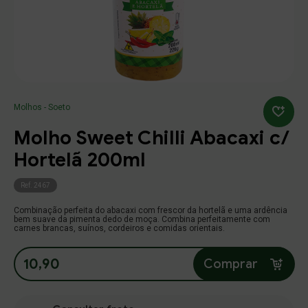
Molhos
(11)
Food
Alterar Senha
Endereço
(18)
Varejo
Número
Buscar produtos
Nova Senha
Temperos
Molhos - Soeto
(5)
Food
Molho Sweet Chilli Abacaxi c/
Complemento
(7)
Confirmação
Varejo
Digite um texto
Continuar
Continuar
Continuar
Meu carrinho
Meu carrinho
Hortelã 200ml
Condimentos
Bairro
Cidade
Ref. 2467
Salvar
fechar
(14)
Food
Combinação perfeita do abacaxi com frescor da hortelã e uma ardência
bem suave da pimenta dedo de moça. Combina perfeitamente com
(18)
Varejo
carnes brancas, suínos, cordeiros e comidas orientais.
Estado
10,90
Comprar
Linha Churrasco
Referencia
(1)
Food
(6)
Varejo