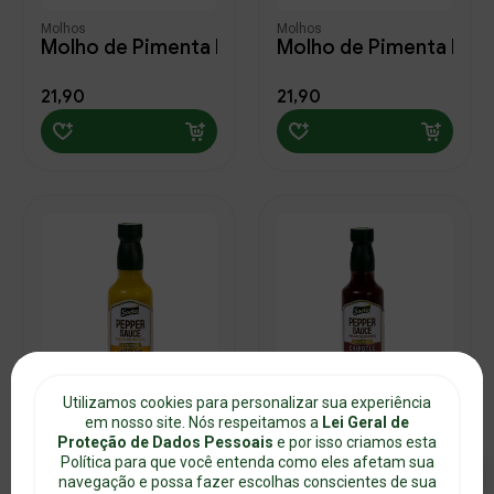
Número
Molhos
Molhos
Buscar produtos
Nova Senha
Molho de Pimenta Pepper Sauce Original 60ml
Molho de Pimenta Pep
Ordenar por
21,90
21,90
Complemento
Confirmação
Digite um texto
Continuar
Continuar
Continuar
Meu carrinho
Meu carrinho
Molhos
Bairro
Cidade
(11)
Food
Salvar
fechar
(18)
Varejo
Estado
Marca
(29)
Soeto
Referencia
Restrição alimentar
Utilizamos cookies para personalizar sua experiência
Salvar
Molhos
Molhos
voltar
(28)
Glúten (Não contém)
Molho de Pimenta Pepper Sauce Cumari 60ml
em nosso site. Nós respeitamos a
Molho de Pimenta Pepp
Lei Geral de
Proteção de Dados Pessoais
e por isso criamos esta
(11)
Soja (Contém)
Política para que você entenda como eles afetam sua
21,90
21,90
(6)
Soja (Pode conter)
navegação e possa fazer escolhas conscientes de sua