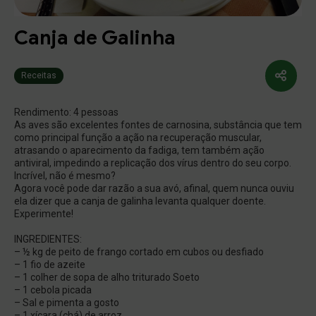
Molhos
Canja de Galinha
(11)
Food
Alterar Senha
Endereço
(18)
Varejo
Receitas
Número
Buscar produtos
Nova Senha
Temperos
Rendimento: 4 pessoas
(5)
Food
As aves são excelentes fontes de carnosina, substância que tem
como principal função a ação na recuperação muscular,
Complemento
(7)
Confirmação
Varejo
Digite um texto
Continuar
Continuar
Continuar
Meu carrinho
Meu carrinho
atrasando o aparecimento da fadiga, tem também ação
antiviral, impedindo a replicação dos vírus dentro do seu corpo.
Incrível, não é mesmo?
Condimentos
Agora você pode dar razão a sua avó, afinal, quem nunca ouviu
Bairro
Cidade
Salvar
fechar
ela dizer que a canja de galinha levanta qualquer doente.
(14)
Food
Experimente!
(18)
Varejo
Estado
INGREDIENTES:
– ½ kg de peito de frango cortado em cubos ou desfiado
– 1 fio de azeite
Linha Churrasco
– 1 colher de sopa de alho triturado Soeto
Referencia
– 1 cebola picada
(1)
Food
– Sal e pimenta a gosto
(6)
Varejo
– 1 xícara (chá) de arroz